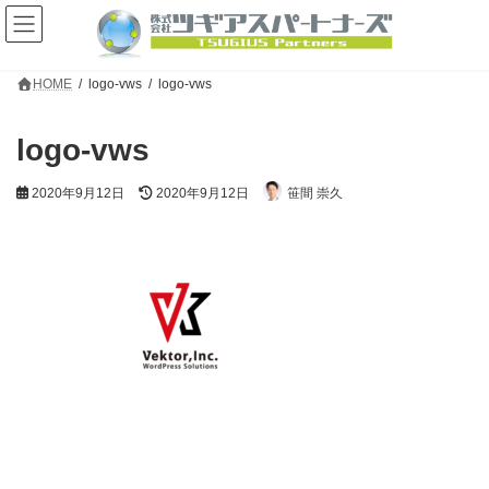
コ
ナ
ン
ビ
テ
ゲ
ン
ー
HOME
logo-vws
logo-vws
ツ
シ
へ
ョ
ス
ン
logo-vws
キ
に
ッ
移
プ
動
最
2020年9月12日
2020年9月12日
笹間 崇久
終
更
新
日
時
: