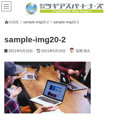
コ
ナ
ン
ビ
テ
ゲ
ン
ー
HOME
sample-img20-2
sample-img20-2
ツ
シ
へ
ョ
ス
ン
sample-img20-2
キ
に
ッ
移
プ
動
最
2021年5月10日
2021年5月10日
笹間 崇久
終
更
新
日
時
: