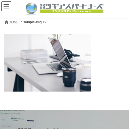
コ
ナ
ン
ビ
テ
ゲ
ン
ー
HOME
sample-img06
ツ
シ
へ
ョ
ス
ン
キ
に
ッ
移
プ
動